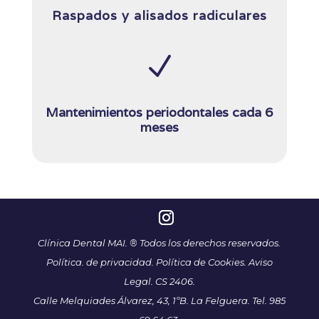
Raspados y alisados radiculares
N
Mantenimientos periodontales cada 6
meses
Clínica Dental MAI. ® Todos los derechos reservados.
Política. de privacidad.
Política de Cookies.
Aviso
Legal.
CS 2406.
Calle Melquiades Álvarez, 43, 1ºB. La Felguera. Tel. 985