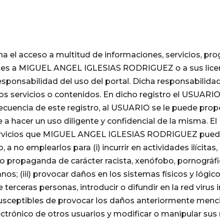
 el acceso a multitud de informaciones, servicios, pro
ntes a MIGUEL ANGEL IGLESIAS RODRIGUEZ o a sus lice
ponsabilidad del uso del portal. Dicha responsabilidad
s servicios o contenidos. En dicho registro el USUARIO
secuencia de este registro, al USUARIO se le puede prop
a hacer un uso diligente y confidencial de la misma. 
rvicios que MIGUEL ANGEL IGLESIAS RODRIGUEZ puede o
 a no emplearlos para (i) incurrir en actividades ilícitas, 
s o propaganda de carácter racista, xenófobo, pornográfi
nos; (iii) provocar daños en los sistemas físicos y ló
rceras personas, introducir o difundir en la red virus 
usceptibles de provocar los daños anteriormente mencion
 electrónico de otros usuarios y modificar o manipular