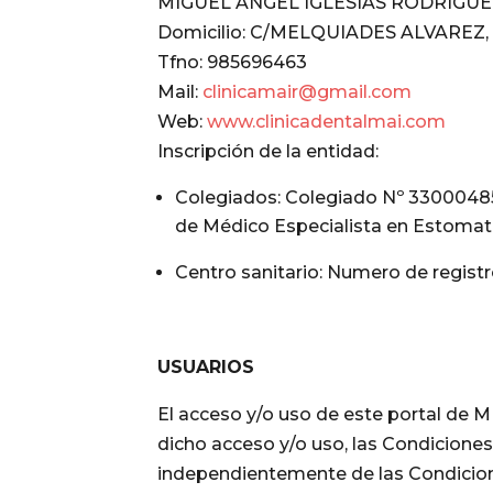
MIGUEL ANGEL IGLESIAS RODRIGUEZ
Domicilio: C/MELQUIADES ALVAREZ, 
Tfno: 985696463
Mail:
clinicamair@gmail.com
Web:
www.clinicadentalmai.com
Inscripción de la entidad:
Colegiados: Colegiado Nº 330004
de Médico Especialista en Estomat
Centro sanitario: Numero de regist
USUARIOS
El acceso y/o uso de este portal d
dicho acceso y/o uso, las Condiciones
independientemente de las Condicion